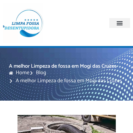
Quem Somos
Regiões Atendi
A melhor Limpeza de fossa em Mogi das Cruzes
Home
Blog
A melhor Limpeza de fossa em Mogi das Cruzes