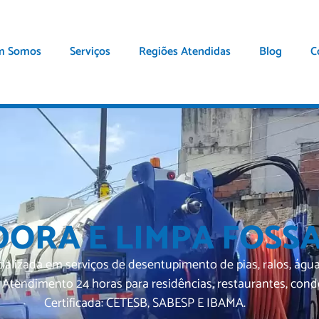
m Somos
Serviços
Regiões Atendidas
Blog
C
ORA E LIMPA FOSS
a em serviços de desentupimento de pias, ralos, águas pl
ndimento 24 horas para residências, restaurantes, condom
Certificada: CETESB, SABESP E IBAMA.