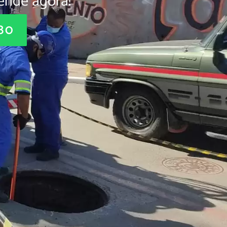
ende agora!
880