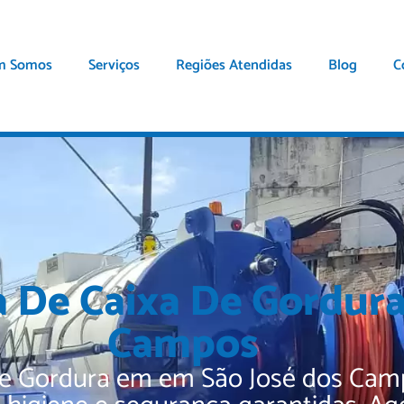
m Somos
Serviços
Regiões Atendidas
Blog
C
a De Caixa De Gordur
Campos
de Gordura em em São José dos Camp