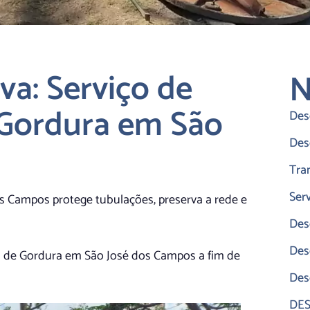
a: Serviço de
N
 Gordura em São
Des
Des
Tra
Ser
s Campos protege tubulações, preserva a rede e
Des
Des
a de Gordura em São José dos Campos a fim de
Des
DE