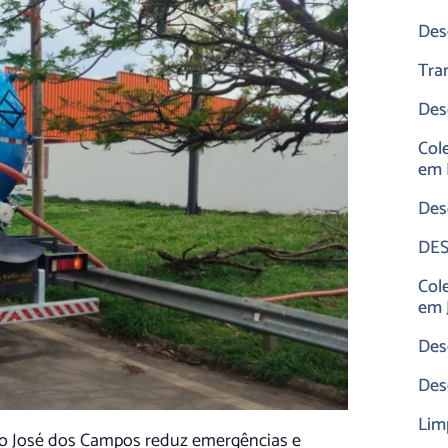
Des
Tra
Des
Col
em 
Des
DES
Col
em 
Des
Des
Lim
ão José dos Campos reduz emergências e