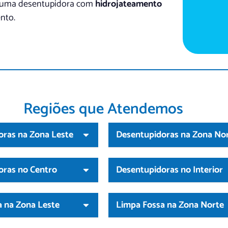
r uma desentupidora com
hidrojateamento
nto.
Regiões que Atendemos
oras na Zona Leste
Desentupidoras na Zona No
oras no Centro
Desentupidoras no Interior
 na Zona Leste
Limpa Fossa na Zona Norte