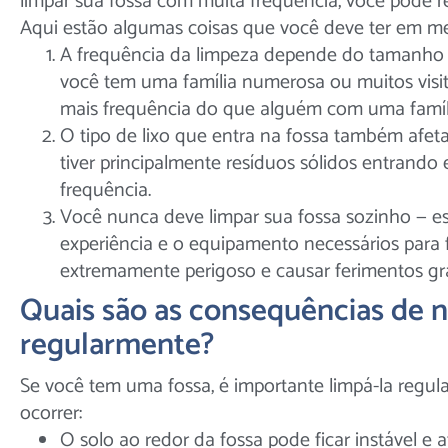
limpar sua fossa com muita frequência, você pode 
Aqui estão algumas coisas que você deve ter em me
A frequência da limpeza depende do tamanho d
você tem uma família numerosa ou muitos visita
mais frequência do que alguém com uma famíli
O tipo de lixo que entra na fossa também afeta
tiver principalmente resíduos sólidos entrando
frequência.
Você nunca deve limpar sua fossa sozinho — e
experiência e o equipamento necessários para 
extremamente perigoso e causar ferimentos gr
Quais são as consequências de n
regularmente?
Se você tem uma fossa, é importante limpá-la regul
ocorrer:
O solo ao redor da fossa pode ficar instável e 