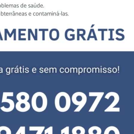
roblemas de saúde.
bterrâneas e contaminá-las.