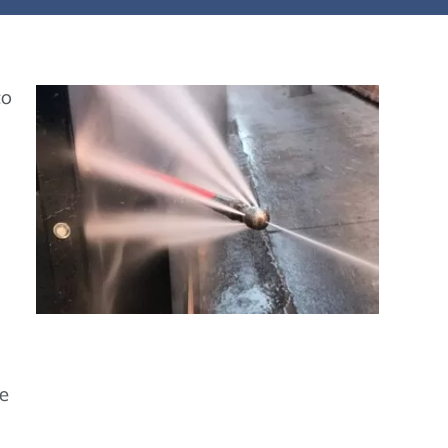
ço
te