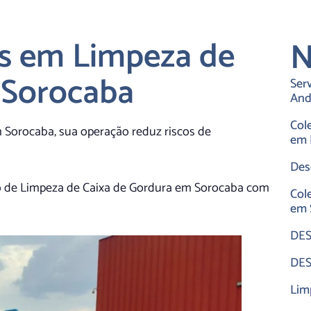
is em Limpeza de
N
 Sorocaba
Ser
And
Col
 Sorocaba, sua operação reduz riscos de
em 
Des
o de Limpeza de Caixa de Gordura em Sorocaba com
Col
em 
DES
DES
Lim