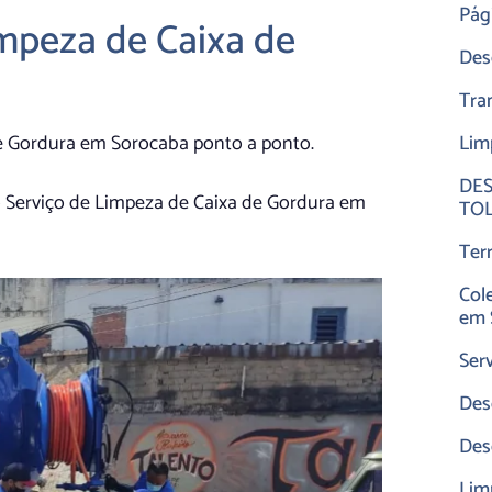
Pági
impeza de Caixa de
Des
Tra
 de Gordura em Sorocaba ponto a ponto.
Lim
DES
 Serviço de Limpeza de Caixa de Gordura em
TO
Ter
Col
em 
Ser
Des
Des
Lim