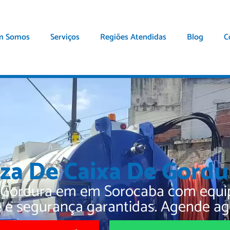
m Somos
Serviços
Regiões Atendidas
Blog
C
za De Caixa De Gord
 Gordura em em Sorocaba com equipe
e e segurança garantidas. Agende ag