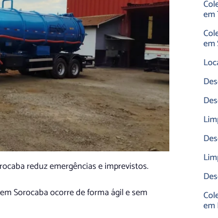
Col
em 
Col
em 
Loc
Des
Des
Lim
Des
Lim
rocaba reduz emergências e imprevistos.
Des
 em Sorocaba ocorre de forma ágil e sem
Col
em 