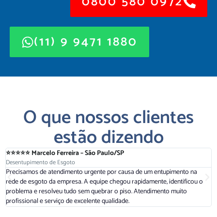
0800 580 0972
(11) 9 9471 1880
O que nossos clientes
estão dizendo
⭐⭐⭐⭐⭐ Marcelo Ferreira – São Paulo/SP
⭐
Desentupimento de Esgoto
D
Precisamos de atendimento urgente por causa de um entupimento na
A
rede de esgoto da empresa. A equipe chegou rapidamente, identificou o
r
problema e resolveu tudo sem quebrar o piso. Atendimento muito
a
profissional e serviço de excelente qualidade.
d