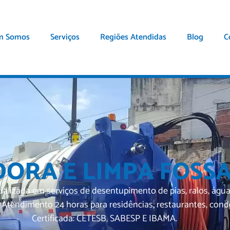
m Somos
Serviços
Regiões Atendidas
Blog
C
ORA E LIMPA FOSSA
da em serviços de desentupimento de pias, ralos, águas pl
ndimento 24 horas para residências, restaurantes, condom
Certificada: CETESB, SABESP E IBAMA.