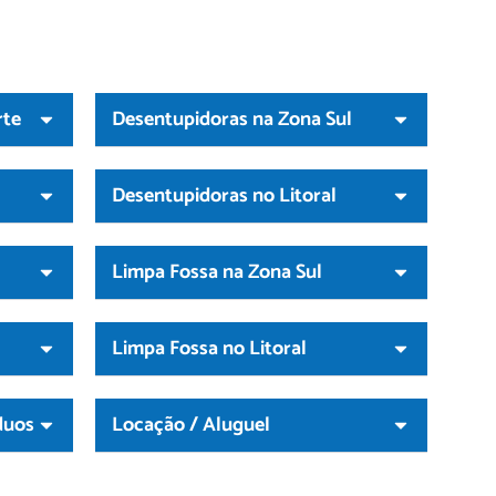
rte
Desentupidoras na Zona Sul
Desentupidoras no Litoral
Limpa Fossa na Zona Sul
Limpa Fossa no Litoral
duos
Locação / Aluguel