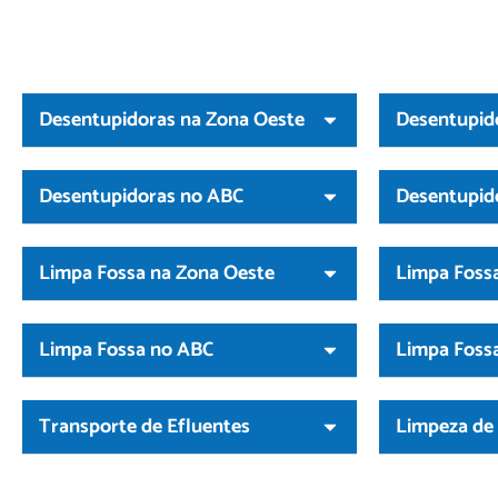
Desentupidoras na Zona Oeste
Desentupid
Desentupidoras no ABC
Desentupid
Limpa Fossa na Zona Oeste
Limpa Fossa
Limpa Fossa no ABC
Limpa Foss
Transporte de Efluentes
Limpeza de 