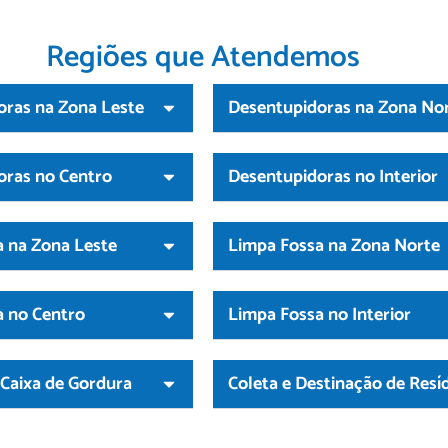
Regiões que Atendemos
oras na Zona Leste
Desentupidoras na Zona No
oras no Centro
Desentupidoras no Interior
 na Zona Leste
Limpa Fossa na Zona Norte
a no Centro
Limpa Fossa no Interior
Caixa de Gordura
Coleta e Destinação de Resí