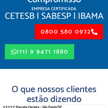
EMPRESA CERTIFICADA
CETESB | SABESP | IBAMA
0800 580 0972
(11) 9 9471 1880
O que nossos clientes
estão dizendo
⭐⭐⭐⭐⭐ Marcelo Ferreira – São Paulo/SP
⭐