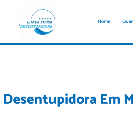
Home
Que
Desentupidora Em 
A Limpa fossa e
desentupidora em Mauá
é especializada 
pias, ralos, águas pluviais, canos, colunas, esgoto, vaso s
horas para residências, restaurantes, condomínios , indúst