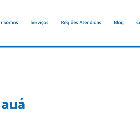
m Somos
Serviços
Regiões Atendidas
Blog
C
Mauá
em serviços de desentupimento de
anitário e muitos mais. Atendimento 24
rias e comércio em geral.