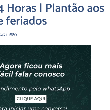
 Horas | Plantão aos
 feriados
99471-1880