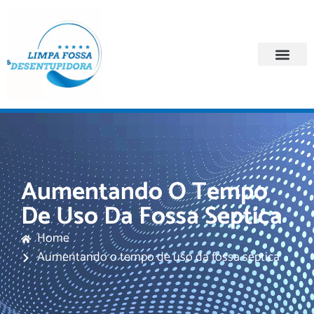
Quem Somos
Regiões Atendi
Aumentando O Tempo
De Uso Da Fossa Séptica
Home
Aumentando o tempo de uso da fossa séptica