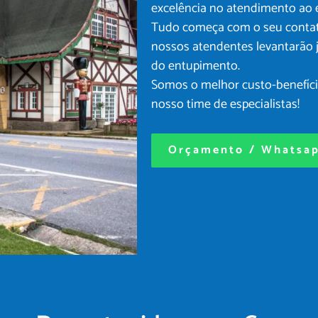
excelência no atendimento ao 
Tudo começa com o seu contato
nossos atendentes levantarão 
do entupimento.
Somos o melhor custo-benefício
nosso time de especialistas!
Orçamento / Whatsa