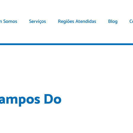
m Somos
Serviços
Regiões Atendidas
Blog
C
Campos Do
specializada em serviços de
as, esgoto, vaso sanitário e muitos