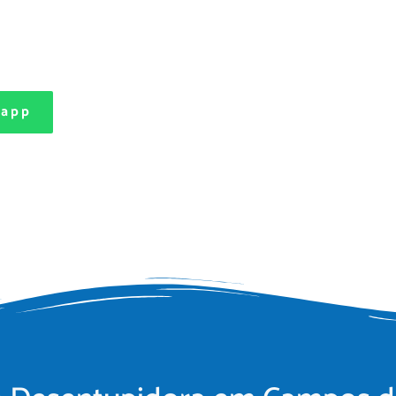
, condomínios , indústrias e comércio
sapp