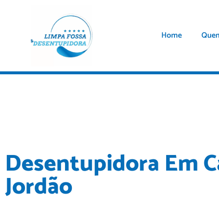
Home
Que
Desentupidora Em 
Jordão
A Limpa fossa e
desentupidora em Campos do Jordão
é e
desentupimento de pias, ralos, águas pluviais, canos, colun