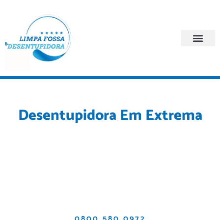
Quem Somos
Regiões Atendi
Desentupidora Em Extrema
A Limpa fossa e
desentupidora em Extrema
é especializada
em serviços de desentupimento de pias, ralos, águas pluviais,
canos, colunas, esgoto, vaso sanitário e muitos mais.
Atendimento 24 horas para residências, restaurantes,
condomínios , indústrias e comércio em geral.
0800 580 0972