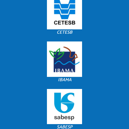
CETESB
IBAMA
SABESP