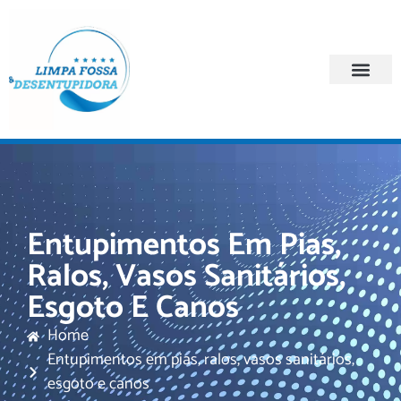
Quem Somos
Regiões Atendi
Entupimentos Em Pias,
Ralos, Vasos Sanitários,
Esgoto E Canos
Home
Entupimentos em pias, ralos, vasos sanitários,
esgoto e canos