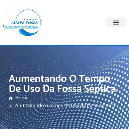
Quem Somos
Regiões Atendi
Aumentando O Tempo
De Uso Da Fossa Séptica
Home
Aumentando o tempo de uso da fossa séptica