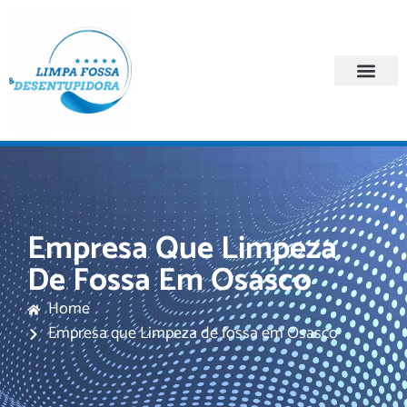
Quem Somos
Regiões Atendi
Empresa Que Limpeza
De Fossa Em Osasco
Home
Empresa que Limpeza de fossa em Osasco