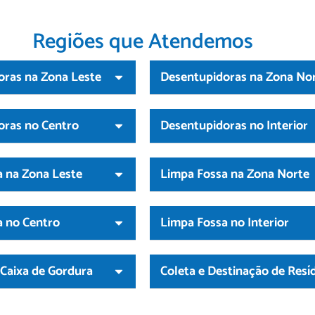
Regiões que Atendemos
oras na Zona Leste
Desentupidoras na Zona No
oras no Centro
Desentupidoras no Interior
 na Zona Leste
Limpa Fossa na Zona Norte
a no Centro
Limpa Fossa no Interior
Caixa de Gordura
Coleta e Destinação de Resí