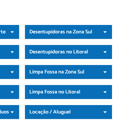
rte
Desentupidoras na Zona Sul
Desentupidoras no Litoral
Limpa Fossa na Zona Sul
Limpa Fossa no Litoral
duos
Locação / Aluguel