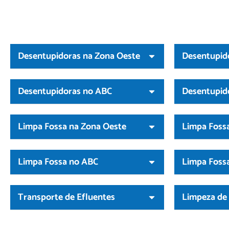
Desentupidoras na Zona Oeste
Desentupid
Desentupidoras no ABC
Desentupid
Limpa Fossa na Zona Oeste
Limpa Fossa
Limpa Fossa no ABC
Limpa Foss
Transporte de Efluentes
Limpeza de 