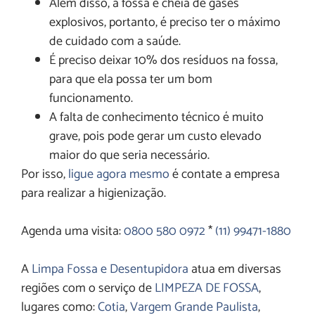
Além disso, a fossa é cheia de gases
explosivos, portanto, é preciso ter o máximo
de cuidado com a saúde.
É preciso deixar 10% dos resíduos na fossa,
para que ela possa ter um bom
funcionamento.
A falta de conhecimento técnico é muito
grave, pois pode gerar um custo elevado
maior do que seria necessário.
Por isso,
ligue agora mesmo
é contate a empresa
para realizar a higienização.
Agenda uma visita:
0800 580 0972
*
(11) 99471-1880
A
Limpa Fossa e Desentupidora
atua em diversas
regiões com o serviço de
LIMPEZA DE FOSSA
,
lugares como:
Cotia
,
Vargem Grande Pau
lista
,