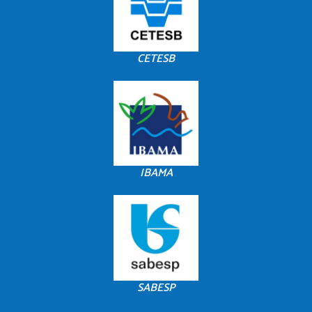
CETESB
IBAMA
SABESP