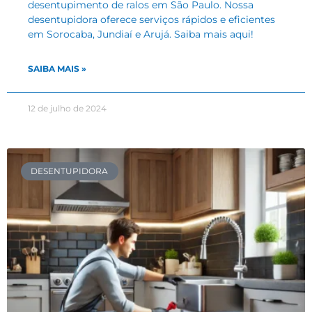
desentupimento de ralos em São Paulo. Nossa
desentupidora oferece serviços rápidos e eficientes
em Sorocaba, Jundiaí e Arujá. Saiba mais aqui!
SAIBA MAIS »
12 de julho de 2024
DESENTUPIDORA