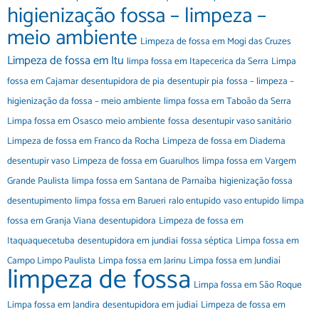
higienização fossa – limpeza –
meio ambiente
Limpeza de fossa em Mogi das Cruzes
Limpeza de fossa em Itu
limpa fossa em Itapecerica da Serra
Limpa
fossa em Cajamar
desentupidora de pia
desentupir pia
fossa – limpeza –
higienização da fossa – meio ambiente
limpa fossa em Taboão da Serra
Limpa fossa em Osasco
meio ambiente
fossa
desentupir vaso sanitário
Limpeza de fossa em Franco da Rocha
Limpeza de fossa em Diadema
desentupir vaso
Limpeza de fossa em Guarulhos
limpa fossa em Vargem
Grande Paulista
limpa fossa em Santana de Parnaíba
higienização fossa
desentupimento
limpa fossa em Barueri
ralo entupido
vaso entupido
limpa
fossa em Granja Viana
desentupidora
Limpeza de fossa em
Itaquaquecetuba
desentupidora em jundiai
fossa séptica
Limpa fossa em
Campo Limpo Paulista
Limpa fossa em Jarinu
Limpa fossa em Jundiaí
limpeza de fossa
Limpa fossa em São Roque
Limpa fossa em Jandira
desentupidora em judiaí
Limpeza de fossa em