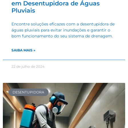
em Desentupidora de Águas
Pluviais
Encontre soluções eficazes com a desentupidora de
águas pluviais para evitar inundações e garantir o
bom funcionamento do seu sistema de drenagem.
SAIBA MAIS »
22 de julho de 2024
DESENTUPIDORA