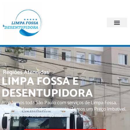
Quem Somos
Regiões Atendi
Regiões Atendidas
LIMPA FOSSA E
DESENTUPIDORA
Atendemos toda São Paulo com serviços de Limpa Fossa,
Desentupidora e Hidrojateamento. Temos um Preço Imbatível.
Chegamos no local em 40 min.